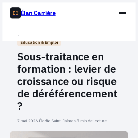
Élan Carrière
EC
Business
Éducation & Emploi
Développement Personnel
Sous-traitance en
Éducation & Emploi
formation : levier de
Lifestyle
croissance ou risque
de déréférencement
?
7 mai 2026
·
Élodie Saint-Jalmes
·
7 min de lecture