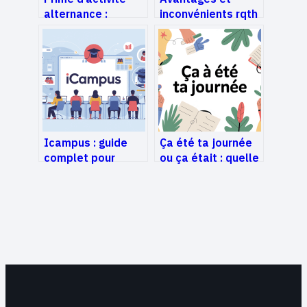
alternance :
inconvénients rqth
conditions,
: bien peser la
montants et
reconnaissance
démarches en
travailleur
2025
handicapé
Icampus : guide
Ça été ta journée
complet pour
ou ça était : quelle
comprendre et
forme est correcte
bien utiliser la
en français ?
plateforme