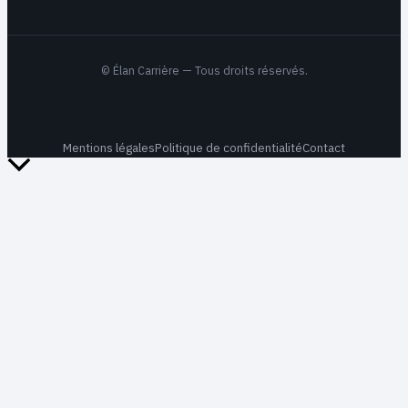
©
Élan Carrière
— Tous droits réservés.
Mentions légales
Politique de confidentialité
Contact
Retour
en
haut