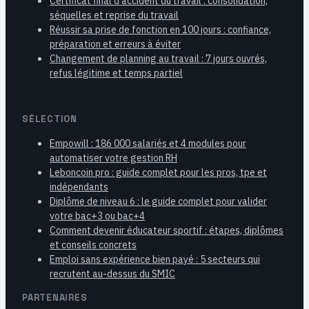
Certificat final d’accident du travail : consolidation,
séquelles et reprise du travail
Réussir sa prise de fonction en 100 jours : confiance,
préparation et erreurs à éviter
Changement de planning au travail : 7 jours ouvrés,
refus légitime et temps partiel
SÉLECTION
Empowill : 186 000 salariés et 4 modules pour
automatiser votre gestion RH
Leboncoin pro : guide complet pour les pros, tpe et
indépendants
Diplôme de niveau 6 : le guide complet pour valider
votre bac+3 ou bac+4
Comment devenir éducateur sportif : étapes, diplômes
et conseils concrets
Emploi sans expérience bien payé : 5 secteurs qui
recrutent au-dessus du SMIC
PARTENAIRES