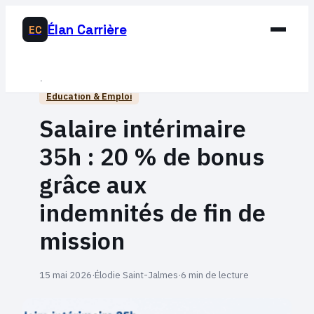
Élan Carrière
EC
Business
Éducation & Emploi
Développement Personnel
Salaire intérimaire
Éducation & Emploi
35h : 20 % de bonus
Lifestyle
grâce aux
indemnités de fin de
mission
15 mai 2026
·
Élodie Saint-Jalmes
·
6 min de lecture