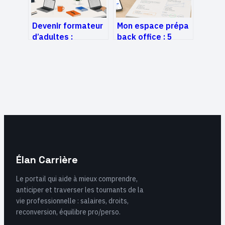
Devenir formateur
Mon espace prépa
d’adultes :
back office : 5
maîtriser la
leviers numériques
pédagogie, valider
pour réussir son
son expertise et
concours santé
sécuriser son
employabilité
Élan Carrière
Le portail qui aide à mieux comprendre,
anticiper et traverser les tournants de la
vie professionnelle : salaires, droits,
reconversion, équilibre pro/perso.