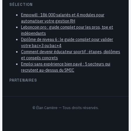
SÉLECTION
Empowill : 186 000 salariés et 4 modules pour
automatiser votre gestion RH
Leboncoin pro : guide complet pour les pros, tpe et
indépendants
Diplôme de niveau 6 : le guide complet pour valider
votre bac+3 ou bac+4
Comment devenir éducateur sportif : étapes, diplômes
et conseils concrets
Emploi sans expérience bien payé : 5 secteurs qui
recrutent au-dessus du SMIC
PARTENAIRES
©
Élan Carrière
— Tous droits réservés.