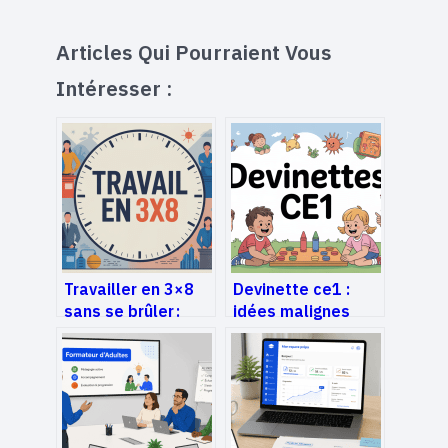
Articles Qui Pourraient Vous
Intéresser :
Travailler en 3×8
Devinette ce1 :
sans se brûler :
idées malignes
horaires, santé et
pour travailler le
solutions
langage en
concrètes
s’amusant