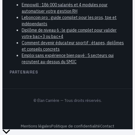
Empowill : 186 000 salariés et 4 modules pour
automatiser votre gestion RH
Leboncoin pro : guide complet pour les pros, tpe et
indépendants
Diplôme de niveau 6 : le guide complet pour valider
votre bac+3 ou bac+4
Comment devenir éducateur sportif : étapes, diplômes
et conseils concrets
Emploi sans expérience bien payé : 5 secteurs qui
recrutent au-dessus du SMIC
PARTENAIRES
©
Élan Carrière
— Tous droits réservés.
Mentions légales
Politique de confidentialité
Contact
Retour