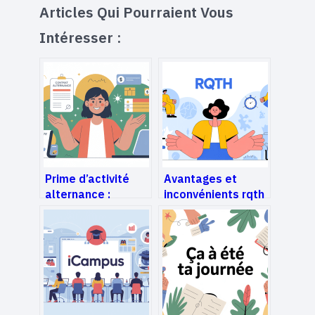
Articles Qui Pourraient Vous
Intéresser :
Prime d’activité
Avantages et
alternance :
inconvénients rqth
conditions,
: bien peser la
montants et
reconnaissance
démarches en
travailleur
2025
handicapé