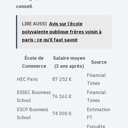
conseil
.
LIRE AUSSI
Avis sur l’école
polyvalente publique frères voisin à
paris : ce qu’il faut savoir
École de
Salaire moyen
Source
Commerce
(3 ans après)
Financial
HEC Paris
87 252 €
Times
ESSEC Business
Financial
76 162 €
School
Times
ESCP Business
Estimation
74 000 €
School
FT
Enquête