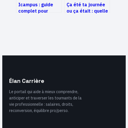
Icampus : guide
Ça été ta journée
complet pour
ou ça était : quelle
comprendre et
forme est correcte
bien utiliser la
en français ?
plateforme
Élan Carrière
Le portail qui aide à mieux comprendre,
anticiper et traverser les tournants de la
vie professionnelle : salaires, droits,
reconversion, équilibre pro/perso.