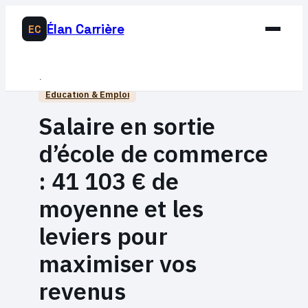
Élan Carrière
EC
Business
Éducation & Emploi
Développement Personnel
Salaire en sortie
Éducation & Emploi
d’école de commerce
Lifestyle
: 41 103 € de
moyenne et les
leviers pour
maximiser vos
revenus