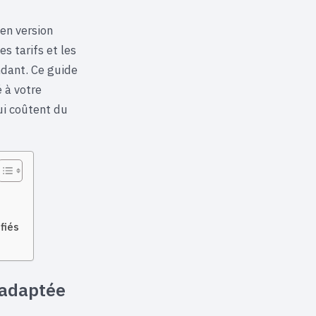
en version
es tarifs et les
ndant. Ce guide
é à votre
qui coûtent du
fiés
 adaptée