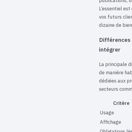
publications, s
L’essentiel es
vos futurs cli
dizaine de bie
Différences 
intégrer
La principale d
de manière hab
dédiées aux pr
secteurs comme 
Critère
Usage
Affichage
Obligations lé