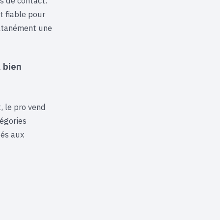
es de contact.
t fiable pour
ultanément une
 bien
, le pro vend
tégories
tés aux