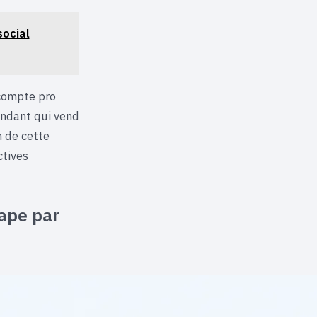
ocial
 compte pro
endant qui vend
 de cette
ctives
tape par