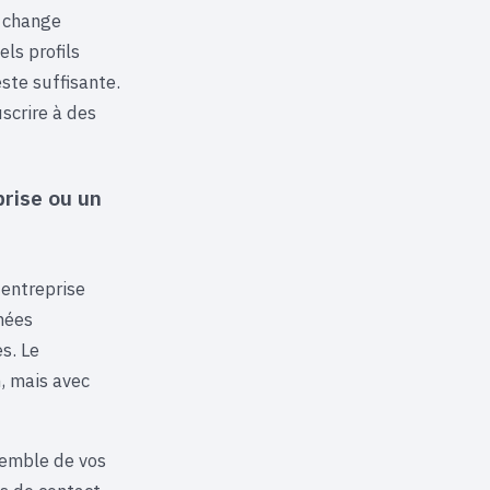
i change
ls profils
este suffisante.
scrire à des
rise ou un
entreprise
nées
s. Le
, mais avec
semble de vos