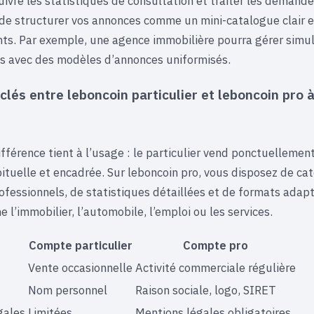
uivre les statistiques de consultation et traiter les demand
t de structurer vos annonces comme un mini-catalogue clair e
ents. Par exemple, une agence immobilière pourra gérer sim
ns avec des modèles d’annonces uniformisés.
clés entre leboncoin particulier et leboncoin pro à
ifférence tient à l’usage : le particulier vend ponctuellement
ituelle et encadrée. Sur leboncoin pro, vous disposez de ca
ofessionnels, de statistiques détaillées et de formats adap
l’immobilier, l’automobile, l’emploi ou les services.
Compte particulier
Compte pro
Vente occasionnelle
Activité commerciale régulière
Nom personnel
Raison sociale, logo, SIRET
gales
Limitées
Mentions légales obligatoires