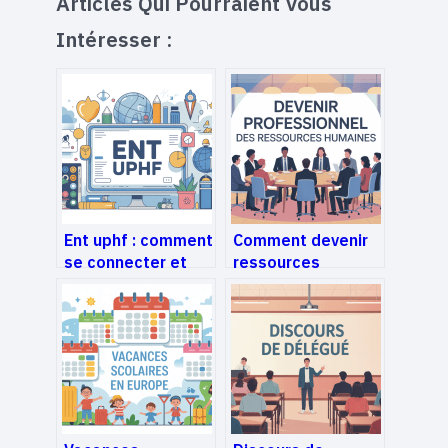
Articles Qui Pourraient Vous
Intéresser :
Ent uphf : comment
Comment devenir
se connecter et
ressources
tirer parti de l’ent
humaines :
numérique
parcours, études
et conseils
concrets