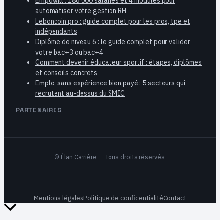
Empowill : 186 000 salariés et 4 modules pour
automatiser votre gestion RH
Leboncoin pro : guide complet pour les pros, tpe et
indépendants
Diplôme de niveau 6 : le guide complet pour valider
votre bac+3 ou bac+4
Comment devenir éducateur sportif : étapes, diplômes
et conseils concrets
Emploi sans expérience bien payé : 5 secteurs qui
recrutent au-dessus du SMIC
PARTENAIRES
©
Élan Carrière
— Tous droits réservés.
Mentions légales
Politique de confidentialité
Contact
Retour
en