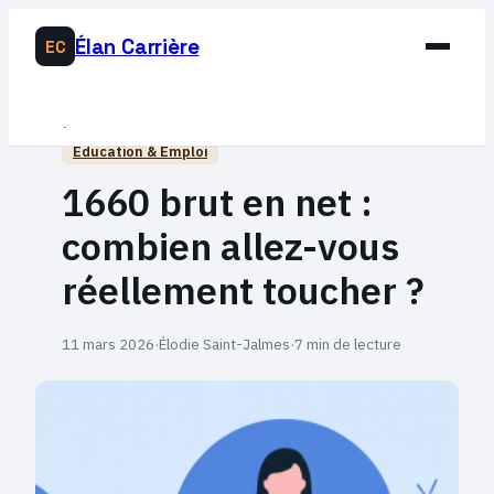
Élan Carrière
EC
Business
Éducation & Emploi
Développement Personnel
1660 brut en net :
Éducation & Emploi
combien allez-vous
Lifestyle
réellement toucher ?
11 mars 2026
·
Élodie Saint-Jalmes
·
7 min de lecture