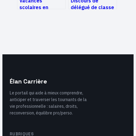
Vacances
Discours de
scolaires en
délégué de classe
europe 2024-2025
réussi : exemples,
: le guide pour bien
conseils et
s’organiser
structure
Élan Carrière
Le portail qui aide à mieux comprendre,
anticiper et traverser les tournants de la
vie professionnelle : salaires, droits,
reconversion, équilibre pro/perso.
RUBRIQUES