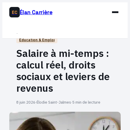
Élan Carrière
EC
Business
Éducation & Emploi
Développement Personnel
Salaire à mi-temps :
Éducation & Emploi
calcul réel, droits
Lifestyle
sociaux et leviers de
revenus
8 juin 2026
·
Élodie Saint-Jalmes
·
5 min de lecture