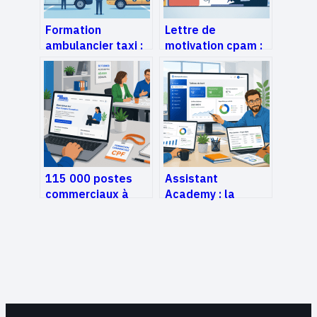
Formation
Lettre de
ambulancier taxi :
motivation cpam :
parcours,
modèle, conseils
financements et
et exemples
débouchés
convaincants
115 000 postes
Assistant
commerciaux à
Academy : la
pourvoir : comment
simulation
financer votre
grandeur nature
certification via le
pour maîtriser les
CPF
métiers du
tertiaire