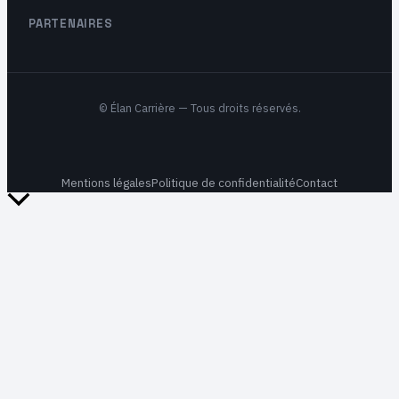
PARTENAIRES
©
Élan Carrière
— Tous droits réservés.
Mentions légales
Politique de confidentialité
Contact
Retour
en
haut