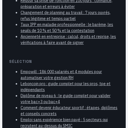
Réussir sa prise de fonction en 100 jours : confiance,
préparation et erreurs à éviter
Changement de planning au travail : 7 jours ouvrés,
refus légitime et temps partiel
Taux IPP en maladie professionnelle : le barème, les
seuils de 10 % et 50 % et la contestation
Ancienneté en entreprise : calcul, droits et reprise, les
vérifications à faire avant de signer
SÉLECTION
Empowill : 186 000 salariés et 4 modules pour
automatiser votre gestion RH
Leboncoin pro : guide complet pour les pros, tpe et
indépendants
Diplôme de niveau 6 : le guide complet pour valider
votre bac+3 ou bac+4
Comment devenir éducateur sportif : étapes, diplômes
et conseils concrets
Emploi sans expérience bien payé : 5 secteurs qui
recrutent au-dessus du SMIC