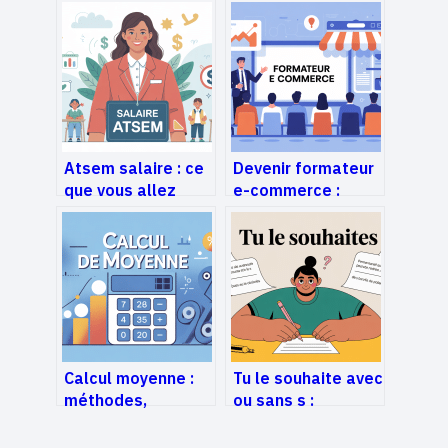
Atsem salaire : ce
Devenir formateur
que vous allez
e-commerce :
vraiment gagner en
construire une
2025
activité rentable
et crédible
Calcul moyenne :
Tu le souhaite avec
méthodes,
ou sans s :
formules et
orthographe, sens
exemples simples
et usages