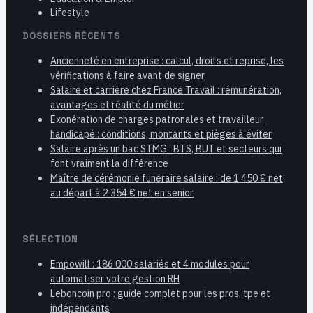
Lifestyle
DOSSIERS RÉCENTS
Ancienneté en entreprise : calcul, droits et reprise, les
vérifications à faire avant de signer
Salaire et carrière chez France Travail : rémunération,
avantages et réalité du métier
Exonération de charges patronales et travailleur
handicapé : conditions, montants et pièges à éviter
Salaire après un bac STMG : BTS, BUT et secteurs qui
font vraiment la différence
Maître de cérémonie funéraire salaire : de 1 450 € net
au départ à 2 354 € net en senior
SÉLECTION
Empowill : 186 000 salariés et 4 modules pour
automatiser votre gestion RH
Leboncoin pro : guide complet pour les pros, tpe et
indépendants