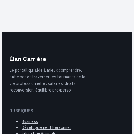
à appliquer
expliqués
Élan Carrière
Le portail qui aide à mieux comprendre,
anticiper et traverser les tournants de la
vie professionnelle : salaires, droits,
reconversion, équilibre pro/perso.
RUBRIQUES
Business
Développement Personnel
Éducation & Emploi