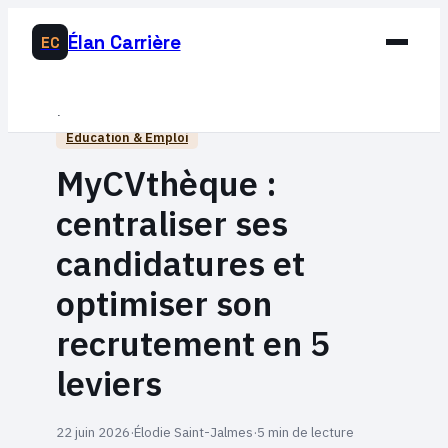
Élan Carrière
EC
Business
Éducation & Emploi
Développement Personnel
MyCVthèque :
Éducation & Emploi
centraliser ses
Lifestyle
candidatures et
optimiser son
recrutement en 5
leviers
22 juin 2026
·
Élodie Saint-Jalmes
·
5 min de lecture