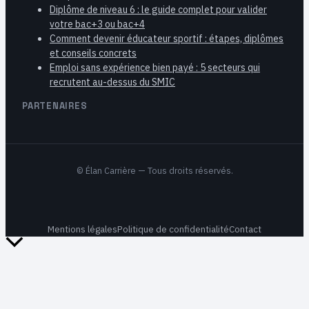
Diplôme de niveau 6 : le guide complet pour valider
votre bac+3 ou bac+4
Comment devenir éducateur sportif : étapes, diplômes
et conseils concrets
Emploi sans expérience bien payé : 5 secteurs qui
recrutent au-dessus du SMIC
PARTENAIRES
©
Élan Carrière
— Tous droits réservés.
Mentions légales
Politique de confidentialité
Contact
Retour
en
haut