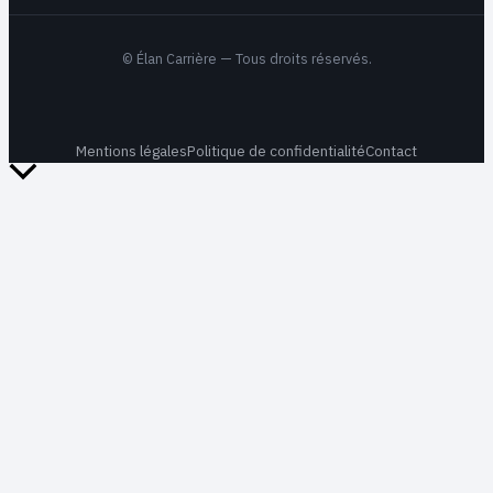
©
Élan Carrière
— Tous droits réservés.
Mentions légales
Politique de confidentialité
Contact
Retour
en
haut