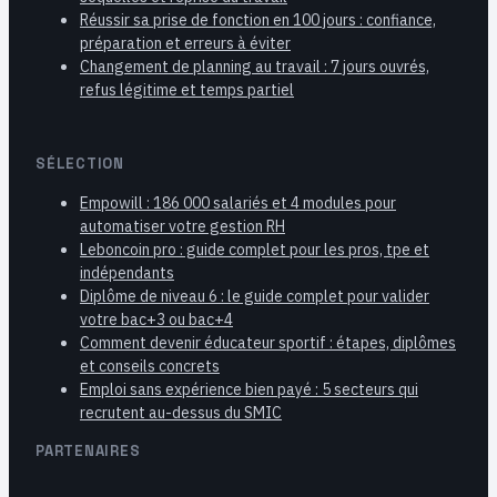
Réussir sa prise de fonction en 100 jours : confiance,
préparation et erreurs à éviter
Changement de planning au travail : 7 jours ouvrés,
refus légitime et temps partiel
SÉLECTION
Empowill : 186 000 salariés et 4 modules pour
automatiser votre gestion RH
Leboncoin pro : guide complet pour les pros, tpe et
indépendants
Diplôme de niveau 6 : le guide complet pour valider
votre bac+3 ou bac+4
Comment devenir éducateur sportif : étapes, diplômes
et conseils concrets
Emploi sans expérience bien payé : 5 secteurs qui
recrutent au-dessus du SMIC
PARTENAIRES