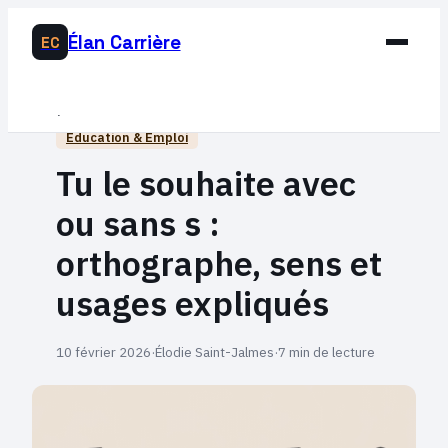
Élan Carrière
EC
Business
Éducation & Emploi
Développement Personnel
Tu le souhaite avec
Éducation & Emploi
ou sans s :
Lifestyle
orthographe, sens et
usages expliqués
10 février 2026
·
Élodie Saint-Jalmes
·
7 min de lecture