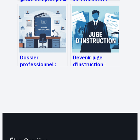
accéder à votre
guide clair pour
espace en ligne
accéder à votre
ent
Dossier
Devenir juge
professionnel :
d’instruction :
méthodes,
études, concours,
exemples et
métier et
conseils pour un
perspectives
dossier percutant