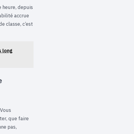
te heure, depuis
bilité accrue
de classe, c’est
s long
e
 Vous
ter, que faire
nne pas,