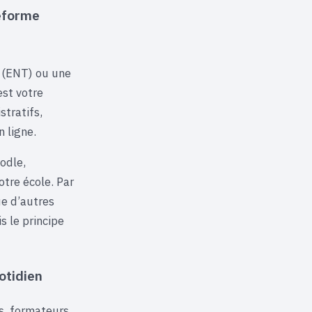
eforme
 (ENT) ou une
est votre
tratifs,
 ligne.
odle,
tre école. Par
ue d’autres
 le principe
otidien
ts, formateurs