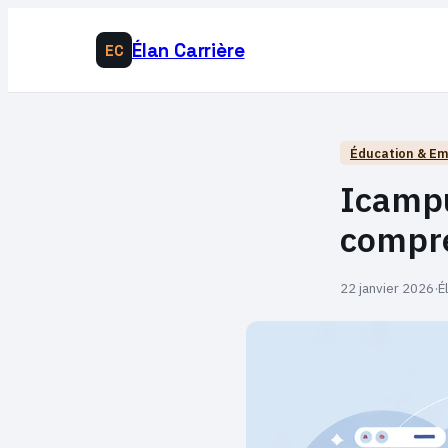
Élan Carrière
EC
Éducation & Em
Icampu
compre
22 janvier 2026
·
É