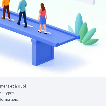
ement et à quoi
e : types
 formation.