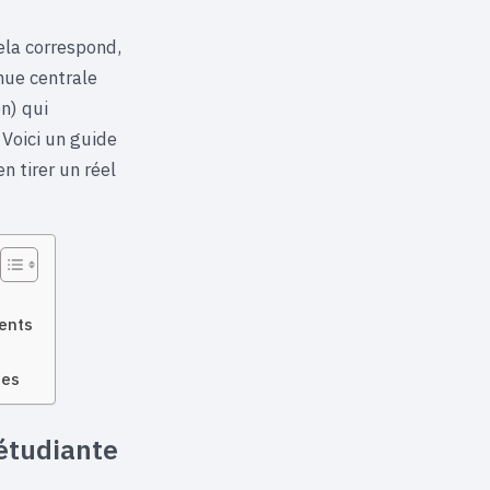
ela correspond,
nue centrale
n) qui
 Voici un guide
n tirer un réel
ents
ues
étudiante