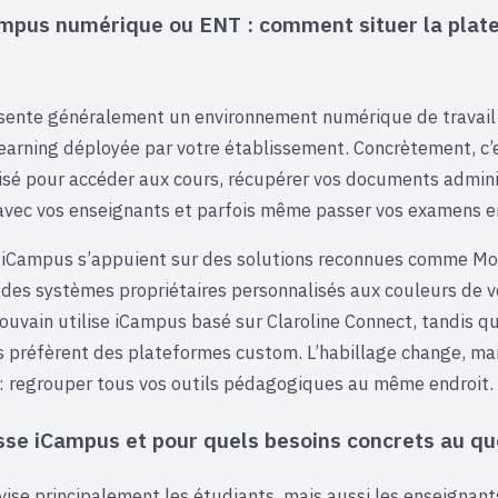
mpus numérique ou ENT : comment situer la plat
sente généralement un environnement numérique de travail
earning déployée par votre établissement. Concrètement, c’
isé pour accéder aux cours, récupérer vos documents adminis
ec vos enseignants et parfois même passer vos examens en
 iCampus s’appuient sur des solutions reconnues comme Mo
des systèmes propriétaires personnalisés aux couleurs de vo
ouvain utilise iCampus basé sur Claroline Connect, tandis q
 préfèrent des plateformes custom. L’habillage change, mais
: regrouper tous vos outils pédagogiques au même endroit.
sse iCampus et pour quels besoins concrets au qu
vise principalement les étudiants, mais aussi les enseignan