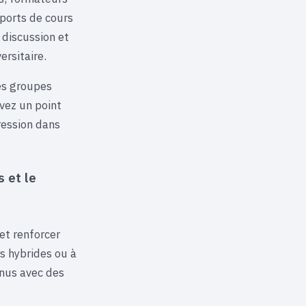
pports de cours
 discussion et
rsitaire.
les groupes
avez un point
ression dans
 et le
et renforcer
s hybrides ou à
enus avec des