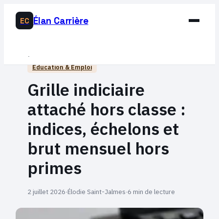
Élan Carrière
EC
Business
Éducation & Emploi
Développement Personnel
Grille indiciaire
Éducation & Emploi
attaché hors classe :
Lifestyle
indices, échelons et
brut mensuel hors
primes
2 juillet 2026
·
Élodie Saint-Jalmes
·
6 min de lecture