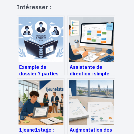
Intéresser :
Exemple de
Assistante de
dossier 7 parties
direction : simple
cip : modèle
exécutante ou
commenté et
véritable bras droit
conseils pratiques
stratégique ?
1jeune1stage :
Augmentation des