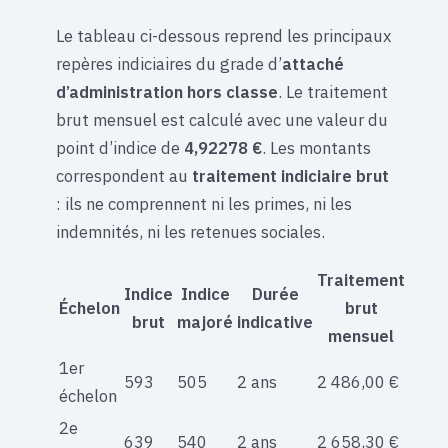
Le tableau ci-dessous reprend les principaux
repères indiciaires du grade d’
attaché
d’administration hors classe
. Le traitement
brut mensuel est calculé avec une valeur du
point d’indice de
4,92278 €
. Les montants
correspondent au
traitement indiciaire brut
: ils ne comprennent ni les primes, ni les
indemnités, ni les retenues sociales.
Traitement
Indice
Indice
Durée
Échelon
brut
brut
majoré
indicative
mensuel
1er
593
505
2 ans
2 486,00 €
échelon
2e
639
540
2 ans
2 658,30 €