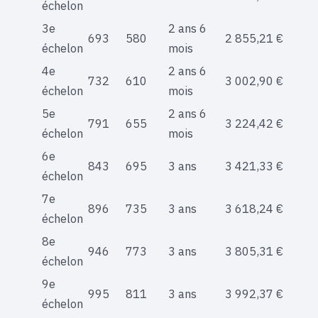
échelon
3e
2 ans 6
693
580
2 855,21 €
échelon
mois
4e
2 ans 6
732
610
3 002,90 €
échelon
mois
5e
2 ans 6
791
655
3 224,42 €
échelon
mois
6e
843
695
3 ans
3 421,33 €
échelon
7e
896
735
3 ans
3 618,24 €
échelon
8e
946
773
3 ans
3 805,31 €
échelon
9e
995
811
3 ans
3 992,37 €
échelon