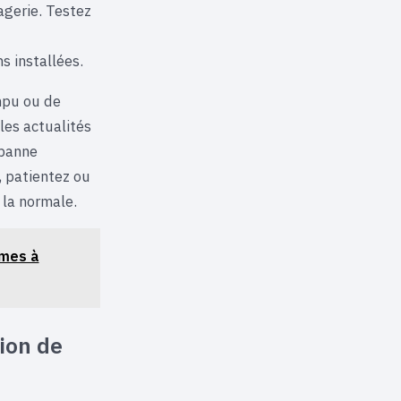
agerie. Testez
s installées.
mpu ou de
les actualités
 panne
, patientez ou
 la normale.
imes à
ion de