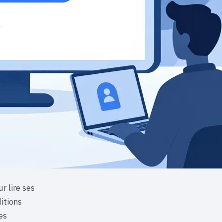
r lire ses
ditions
es