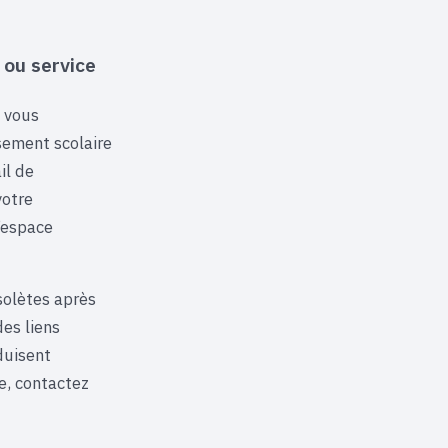
 ou service
i vous
sement scolaire
il de
votre
’espace
solètes après
es liens
duisent
e, contactez