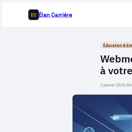
Élan Carrière
EC
Éducation & Em
Webmel
à votr
3 janvier 2026
·
Él