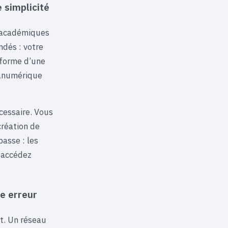
 simplicité
u académiques
ndés : votre
a forme d’une
anumérique
cessaire. Vous
création de
passe : les
s accédez
ne erreur
et. Un réseau