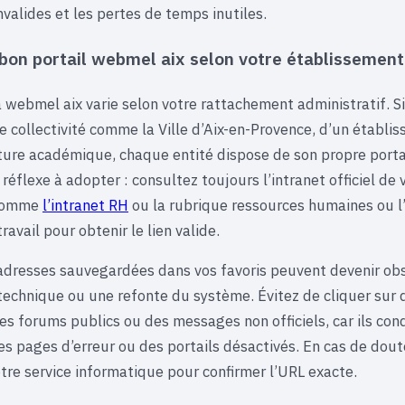
invalides et les pertes de temps inutiles.
 bon portail webmel aix selon votre établissement
à webmel aix varie selon votre rattachement administratif. S
 collectivité comme la Ville d’Aix-en-Provence, d’un établis
ture académique, chaque entité dispose de son propre porta
réflexe à adopter : consultez toujours l’intranet officiel de 
 comme
l’intranet RH
ou la rubrique ressources humaines ou l
avail pour obtenir le lien valide.
adresses sauvegardées dans vos favoris peuvent devenir ob
technique ou une refonte du système. Évitez de cliquer sur d
es forums publics ou des messages non officiels, car ils con
es pages d’erreur ou des portails désactivés. En cas de dout
tre service informatique pour confirmer l’URL exacte.