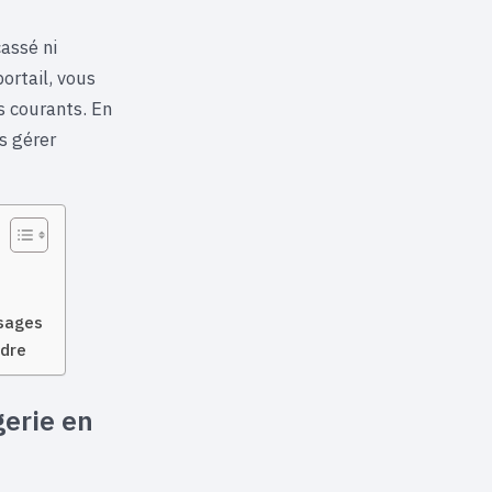
assé ni
ortail, vous
s courants. En
s gérer
ssages
udre
erie en