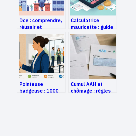
Dce : comprendre,
Calculatrice
réussir et
mauricette : guide
optimiser cette
pratique pour bien
épreuve clé des
estimer votre
concours
retraite
Pointeuse
Cumul AAH et
badgeuse : 1000
chômage : règles
utilisateurs, export
de calcul et
USB et zéro frais
démarches pour
mensuels
sécuriser vos
droits