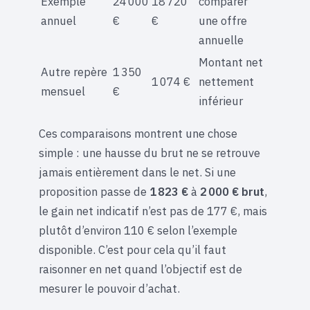
Exemple
24 000
18 720
comparer
annuel
€
€
une offre
annuelle
Montant net
Autre repère
1 350
1 074 €
nettement
mensuel
€
inférieur
Ces comparaisons montrent une chose
simple : une hausse du brut ne se retrouve
jamais entièrement dans le net. Si une
proposition passe de
1 823 €
à
2 000 € brut
,
le gain net indicatif n’est pas de 177 €, mais
plutôt d’environ 110 € selon l’exemple
disponible. C’est pour cela qu’il faut
raisonner en net quand l’objectif est de
mesurer le pouvoir d’achat.