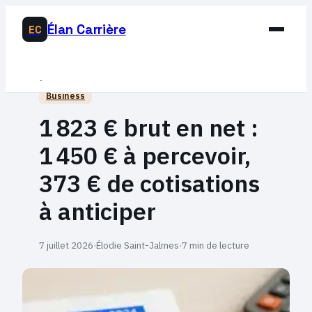
Élan Carrière
EC
Business
Business
Développement Personnel
1 823 € brut en net :
Éducation & Emploi
1 450 € à percevoir,
Lifestyle
373 € de cotisations
à anticiper
7 juillet 2026
·
Élodie Saint-Jalmes
·
7 min de lecture