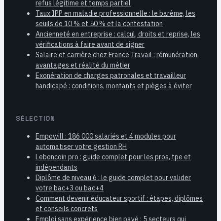
refus légitime et temps partiel
Taux IPP en maladie professionnelle : le barème, les
seuils de 10 % et 50 % et la contestation
Ancienneté en entreprise : calcul, droits et reprise, les
vérifications à faire avant de signer
Salaire et carrière chez France Travail : rémunération,
avantages et réalité du métier
Exonération de charges patronales et travailleur
handicapé : conditions, montants et pièges à éviter
SÉLECTION
Empowill : 186 000 salariés et 4 modules pour
automatiser votre gestion RH
Leboncoin pro : guide complet pour les pros, tpe et
indépendants
Diplôme de niveau 6 : le guide complet pour valider
votre bac+3 ou bac+4
Comment devenir éducateur sportif : étapes, diplômes
et conseils concrets
Emploi sans expérience bien payé : 5 secteurs qui