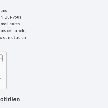
t une
en. Que vous
 meilleures
ns cet article,
re et mettre en
s
otidien