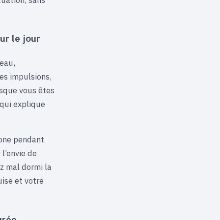
r le jour
veau,
les impulsions,
orsque vous êtes
 qui explique
hone pendant
l’envie de
ez mal dormi la
ise et votre
urée