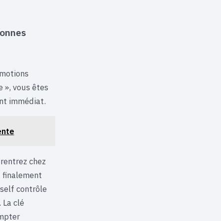
bonnes
émotions
e », vous êtes
nt immédiat.
ente
 rentrez chez
z finalement
self contrôle
 La clé
ompter