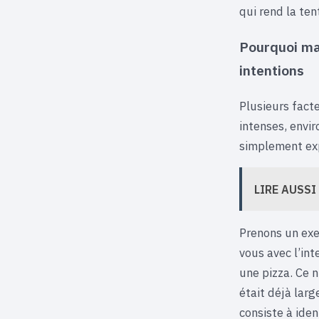
qui rend la te
Pourquoi ma
intentions
Plusieurs facte
intenses, envir
simplement exp
LIRE AUSSI
Prenons un exe
vous avec l’in
une pizza. Ce n
était déjà larg
consiste à iden