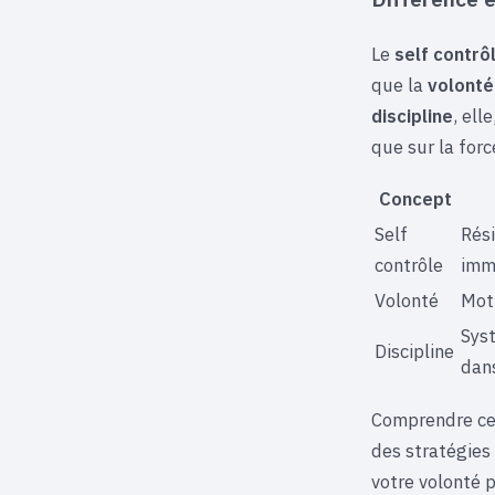
Le
self contrô
que la
volonté
discipline
, ell
que sur la for
Concept
Self
Rés
contrôle
imm
Volonté
Moti
Sys
Discipline
dan
Comprendre ces
des stratégies
votre volonté p