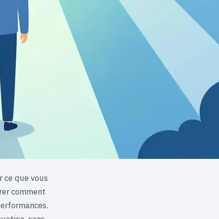
ir ce que vous
érer comment
 performances.
uation, sans