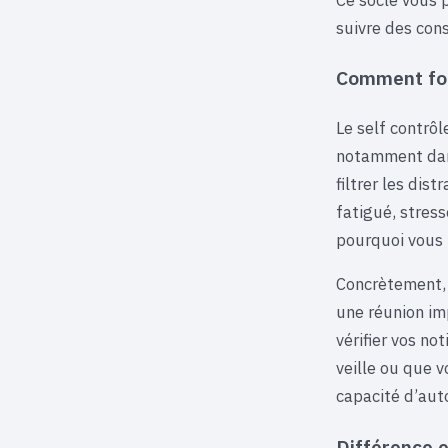
suivre des cons
Comment fonc
Le self contrô
notamment da
filtrer les dis
fatigué, stress
pourquoi vous 
Concrètement, 
une réunion im
vérifier vos no
veille ou que v
capacité d’aut
Différence e