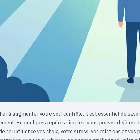
er à augmenter votre self contrôle, il est essentiel de savo
lement. En quelques repères simples, vous pouvez déjà rep
de soi influence vos choix, votre stress, vos relations et vos
permettra ensuite d’adapter les bonnes méthodes à votre sit