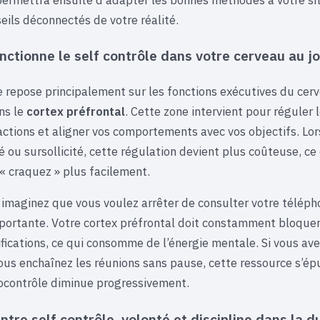
eils déconnectés de votre réalité.
tionne le self contrôle dans votre cerveau au jou
le repose principalement sur les fonctions exécutives du cer
ns le
cortex préfrontal
. Cette zone intervient pour réguler 
tractions et aligner vos comportements avec vos objectifs. L
é ou sursollicité, cette régulation devient plus coûteuse, ce
« craquez » plus facilement.
imaginez que vous voulez arrêter de consulter votre télép
portante. Votre cortex préfrontal doit constamment bloquer 
tifications, ce qui consomme de l’énergie mentale. Si vous av
ous enchaînez les réunions sans pause, cette ressource s’épu
ocontrôle diminue progressivement.
ntre self contrôle, volonté et discipline dans la d