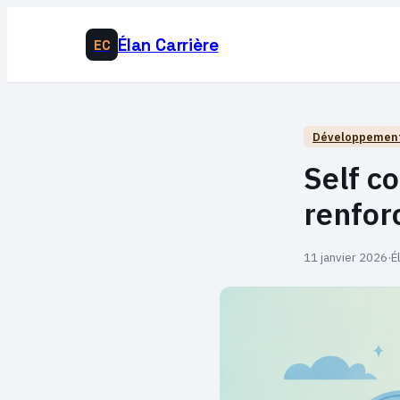
Élan Carrière
EC
Développement
Self c
renfor
11 janvier 2026
·
É