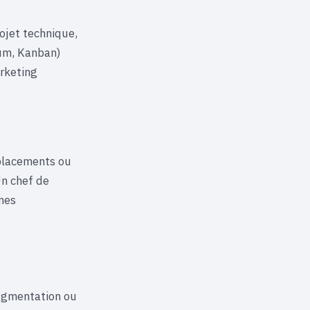
ojet technique,
um, Kanban)
arketing
éplacements ou
Un chef de
mes
augmentation ou