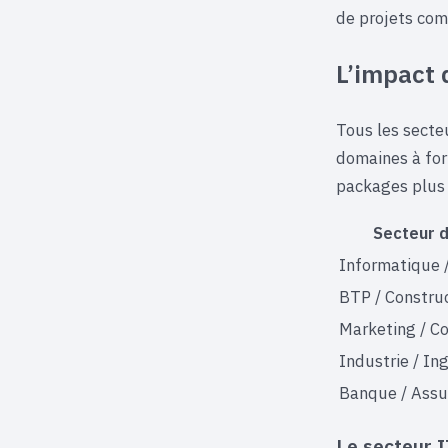
de projets com
L’impact d
Tous les secte
domaines à fo
packages plus 
Secteur d
Informatique 
BTP / Constru
Marketing / C
Industrie / In
Banque / Assu
Le secteur I