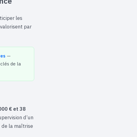
ence
ticiper les
 valorisent par
res
—
clés de la
000 € et 38
supervision d’un
 de la maîtrise