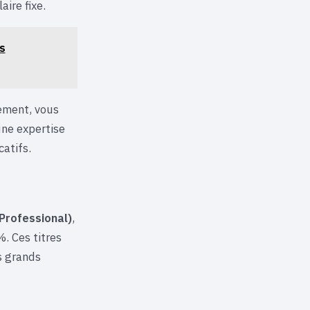
aire fixe.
s
nement, vous
une expertise
catifs.
Professional)
,
. Ces titres
s grands