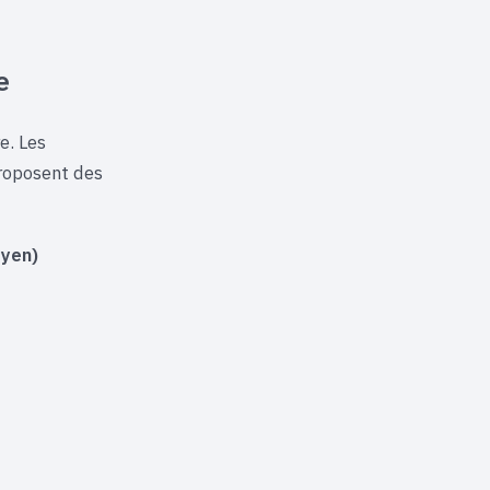
e
e. Les
roposent des
oyen)