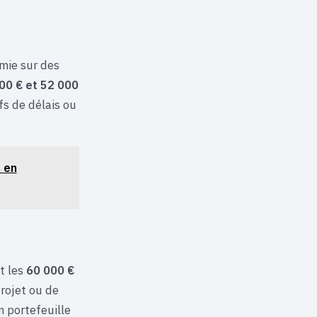
mie sur des
00 € et 52 000
ifs de délais ou
 en
t les
60 000 €
projet ou de
n portefeuille