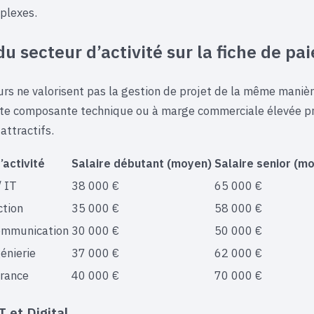
plexes.
u secteur d’activité sur la fiche de pai
urs ne valorisent pas la gestion de projet de la même manièr
rte composante technique ou à marge commerciale élevée p
attractifs.
’activité
Salaire débutant (moyen)
Salaire senior (m
/ IT
38 000 €
65 000 €
ction
35 000 €
58 000 €
ommunication
30 000 €
50 000 €
génierie
37 000 €
62 000 €
rance
40 000 €
70 000 €
T et Digital