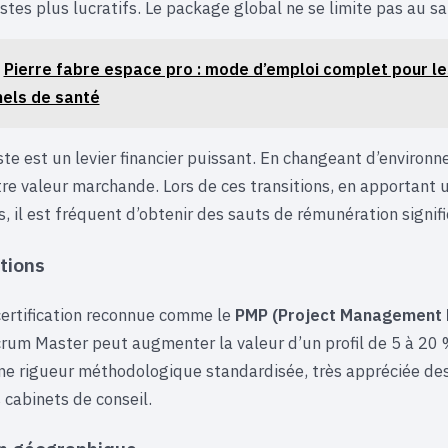
stes plus lucratifs. Le package global ne se limite pas au sal
Pierre fabre espace pro : mode d’emploi complet pour le
els de santé
te est un levier financier puissant. En changeant d’environ
otre valeur marchande. Lors de ces transitions, en apportant 
s, il est fréquent d’obtenir des sauts de rémunération signifi
ations
ertification reconnue comme le
PMP (Project Management 
um Master peut augmenter la valeur d’un profil de 5 à 20 %
ne rigueur méthodologique standardisée, très appréciée de
 cabinets de conseil.