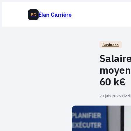
Élan Carrière
EC
Business
Salaire
moyenn
60 k€
20 juin 2026
·
Élod