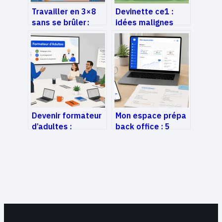
Travailler en 3×8
Devinette ce1 :
sans se brûler :
idées malignes
horaires, santé et
pour travailler le
solutions
langage en
concrètes
s’amusant
Devenir formateur
Mon espace prépa
d’adultes :
back office : 5
maîtriser la
leviers numériques
pédagogie, valider
pour réussir son
son expertise et
concours santé
sécuriser son
employabilité