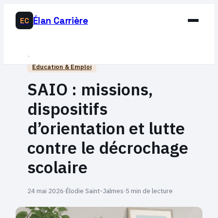
Élan Carrière
EC
Business
Éducation & Emploi
Développement Personnel
SAIO : missions,
Éducation & Emploi
dispositifs
Lifestyle
d’orientation et lutte
contre le décrochage
scolaire
24 mai 2026
·
Élodie Saint-Jalmes
·
5 min de lecture