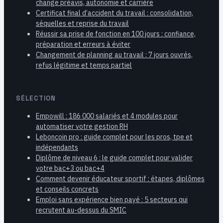
change préavis, autonomie et carrière
Certificat final d’accident du travail : consolidation,
séquelles et reprise du travail
Réussir sa prise de fonction en 100 jours : confiance,
préparation et erreurs à éviter
Changement de planning au travail : 7 jours ouvrés,
refus légitime et temps partiel
SÉLECTION
Empowill : 186 000 salariés et 4 modules pour
automatiser votre gestion RH
Leboncoin pro : guide complet pour les pros, tpe et
indépendants
Diplôme de niveau 6 : le guide complet pour valider
votre bac+3 ou bac+4
Comment devenir éducateur sportif : étapes, diplômes
et conseils concrets
Emploi sans expérience bien payé : 5 secteurs qui
recrutent au-dessus du SMIC