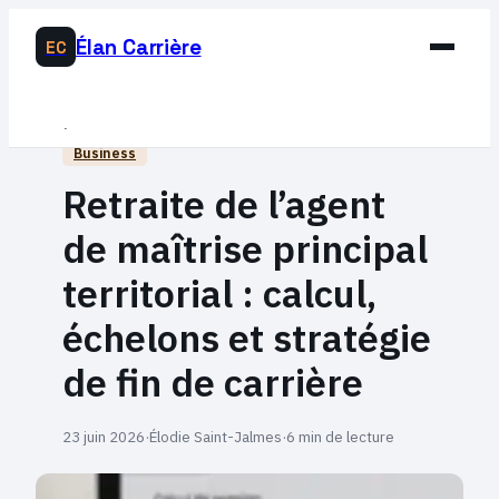
Élan Carrière
EC
Business
Business
Développement Personnel
Retraite de l’agent
Éducation & Emploi
de maîtrise principal
Lifestyle
territorial : calcul,
échelons et stratégie
de fin de carrière
23 juin 2026
·
Élodie Saint-Jalmes
·
6 min de lecture