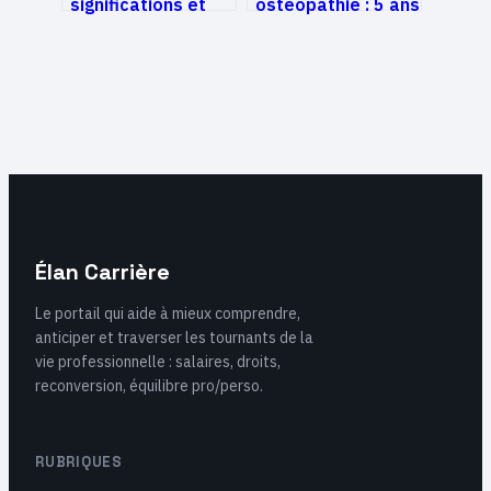
significations et
ostéopathie : 5 ans
enjeux autour de
d’études, 45 000 €
ce mot-clé
d’investissement
atypique
et une nouvelle vie
Élan Carrière
Le portail qui aide à mieux comprendre,
anticiper et traverser les tournants de la
vie professionnelle : salaires, droits,
reconversion, équilibre pro/perso.
RUBRIQUES