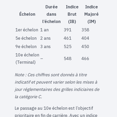
Durée
Indice
Indice
Échelon
dans
Brut
Majoré
l’échelon
(IB)
(IM)
1er échelon
1 an
391
358
5e échelon
2 ans
461
404
9e échelon
3 ans
525
450
10e échelon
–
548
466
(Terminal)
Note : Ces chiffres sont donnés à titre
indicatif et peuvent varier selon les mises à
jour réglementaires des grilles indiciaires de
la catégorie C.
Le passage au 10e échelon est l’objectif
prioritaire en fin de carrière. Avec un indice