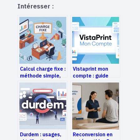
Intéresser :
Calcul charge fixe :
Vistaprint mon
méthode simple,
compte : guide
exemples et
complet pour gérer
erreurs à éviter
et optimiser votre
espace client
Durdem : usages,
Reconversion en