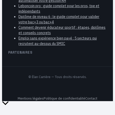
automatiser votre gestion RH
Leboncoin pro : guide complet pour les pros, tpe et
indépendants
Diplôme de niveau 6 : le guide complet pour valider
votre bac+3 ou bac+4
Comment devenir éducateur sportif : étapes, diplômes
et conseils concrets
Emploi sans expérience bien payé : 5 secteurs qui
recrutent au-dessus du SMIC
PARTENAIRES
©
Élan Carrière
— Tous droits réservés.
Mentions légales
Politique de confidentialité
Contact
Retour
en
haut