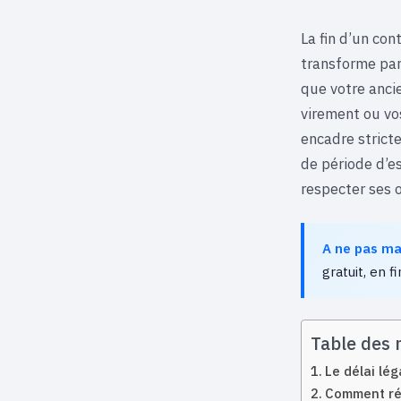
La fin d’un con
transforme parf
que votre anci
virement ou vos
encadre strict
de période d’es
respecter ses 
A ne pas m
gratuit, en fi
Table des 
Le délai lég
Comment réa