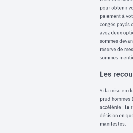
pour obtenir v
paiement à vot
congés payés 
avez deux optio
sommes devant 
réserve de mes 
sommes mentio
Les recou
Si la mise en d
prud’hommes (C
accélérée :
le 
décision en qu
manifestes.