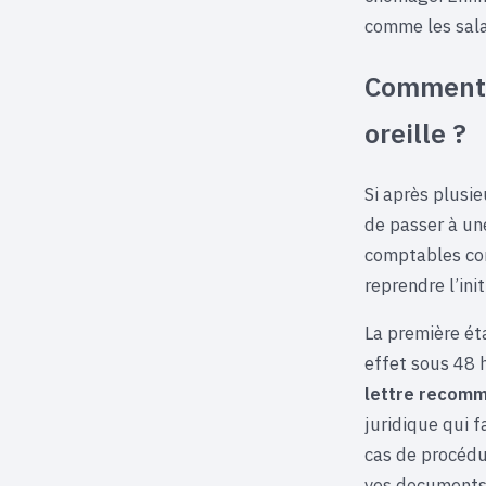
comme les sala
Comment r
oreille ?
Si après plusie
de passer à une
comptables com
reprendre l’in
La première éta
effet sous 48 
lettre recomm
juridique qui f
cas de procédur
vos documents 