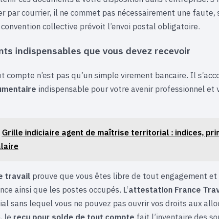
r par courrier, il ne commet pas nécessairement une faute, s
convention collective prévoit l’envoi postal obligatoire.
ts indispensables que vous devez recevoir
ut compte n’est pas qu’un simple virement bancaire. Il s’a
umentaire
indispensable pour votre avenir professionnel et 
Grille indiciaire agent de maîtrise territorial : indices, pr
laire
e travail
prouve que vous êtes libre de tout engagement et 
nce ainsi que les postes occupés. L’
attestation France Trav
al sans lequel vous ne pouvez pas ouvrir vos droits aux allo
, le
reçu pour solde de tout compte
fait l’inventaire des 