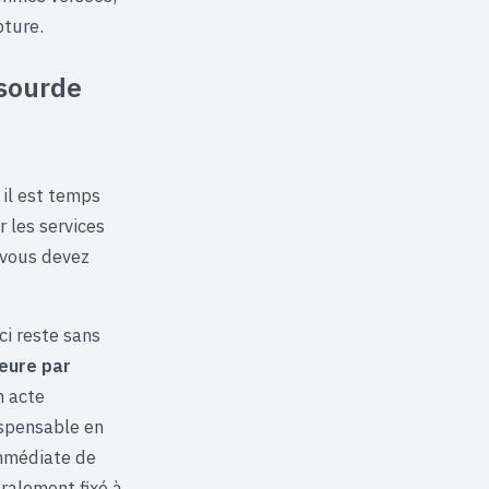
pture.
 sourde
 il est temps
 les services
 vous devez
ci reste sans
eure par
n acte
ispensable en
immédiate de
ralement fixé à