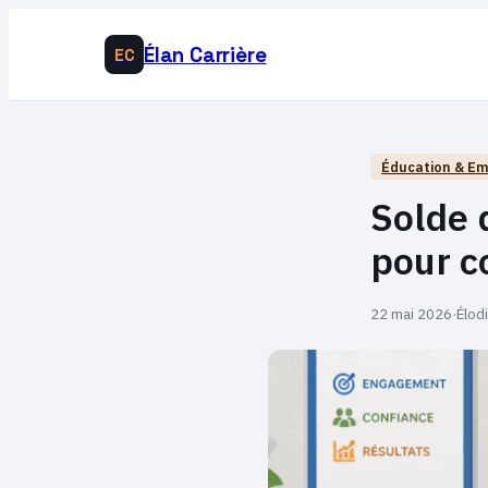
Élan Carrière
EC
Éducation & Em
Solde 
pour c
22 mai 2026
·
Élod