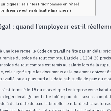
 juridiques : saisir les Prud’hommes en référé
 l’entreprise est en difficulté financière ?
légal : quand l’employeur est-il réellem
 une idée reçue, le Code du travail ne fixe pas un délai pré
la remise du solde de tout compte. L’article L.1234-20 préc
r solde de tout compte est remis au salarié lors de la ruptu
ue, cela signifie que les documents et le paiement doivent ê
 travaillé, ou au plus tard à la date habituelle de paie du mo
t s’est terminé le 15 du mois et que l’entreprise verse habit
, un léger décalage peut être toléré pour des raisons compta
elà de la date de paie habituelle, le retard est caractérisé
 tenir ces documents à votre disposition dans l’entreprise. S’