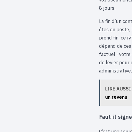
8 jours.
La fin d’un con
êtes en poste, 
prend fin, ce r
dépend de ces 
factuel : votre
de levier pour 
administrative.
LIRE AUSSI
un revenu
Faut-il sign
C’est une sour