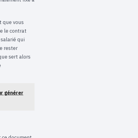
nt que vous
e le contrat
 salarié qui
e rester
que sert alors
e
ur générer
er ce document