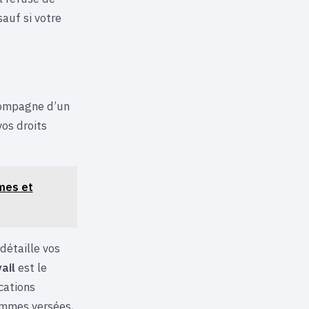
auf si votre
ccompagne d’un
vos droits
imes et
détaille vos
ail
est le
cations
sommes versées,