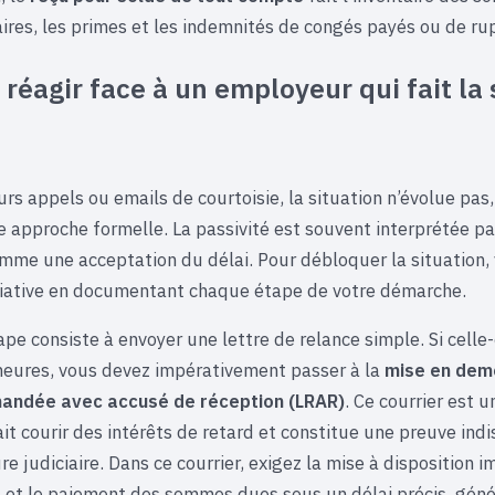
ires, les primes et les indemnités de congés payés ou de ru
éagir face à un employeur qui fait la
urs appels ou emails de courtoisie, la situation n’évolue pas,
 approche formelle. La passivité est souvent interprétée par
me une acceptation du délai. Pour débloquer la situation,
itiative en documentant chaque étape de votre démarche.
pe consiste à envoyer une lettre de relance simple. Si celle-
heures, vous devez impérativement passer à la
mise en dem
andée avec accusé de réception (LRAR)
. Ce courrier est u
ait courir des intérêts de retard et constitue une preuve ind
e judiciaire. Dans ce courrier, exigez la mise à disposition 
et le paiement des sommes dues sous un délai précis, géné