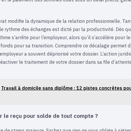
trat modifie la dynamique de la relation professionnelle. Ta
le rythme des échanges est dicté par la productivité. Dès qu
ythme s’arrête pour l’employeur, alors qu’il s’accélère pour le
fonds pour sa transition. Comprendre ce décalage permet d
 employeur a souvent dépriorisé votre dossier. L’action juridi
réactiver le traitement de votre dossier dans sa file d’attent
Travail à domicile sans diplôme : 12 pistes concrètes po
er le reçu pour solde de tout compte ?
ce de stress majeure. Sachez que rien ne vous oblige à sign