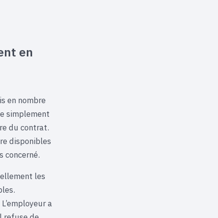
ent en
cis en nombre
ise simplement
re du contrat.
tre disponibles
is concerné.
uellement les
bles.
. L’employeur a
il refuse de