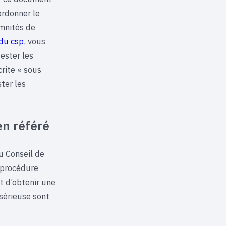
ordonner le
emnités de
 du csp
, vous
tester les
rite « sous
ster les
en référé
du Conseil de
 procédure
t d’obtenir une
sérieuse sont