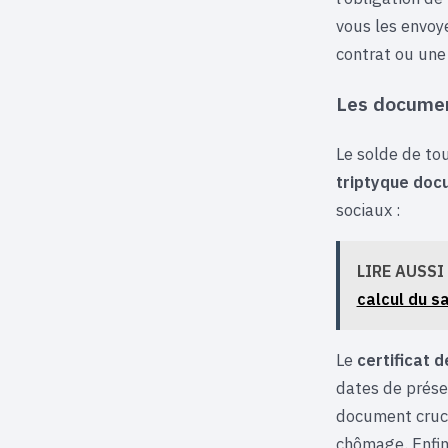
vous les envoye
contrat ou une 
Les documen
Le solde de to
triptyque doc
sociaux :
LIRE AUSSI
calcul du sa
Le
certificat d
dates de prése
document cruci
chômage. Enfin