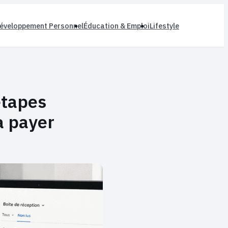
éveloppement Personnel
Éducation & Emploi
Lifestyle
étapes
à payer