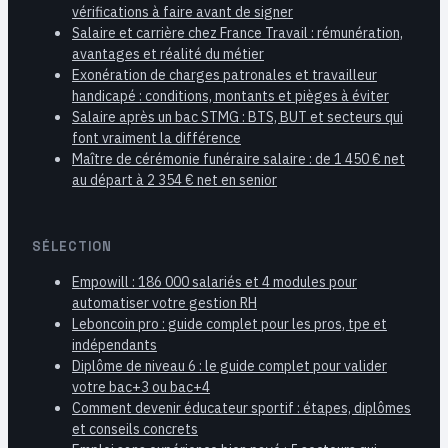
vérifications à faire avant de signer
Salaire et carrière chez France Travail : rémunération,
avantages et réalité du métier
Exonération de charges patronales et travailleur
handicapé : conditions, montants et pièges à éviter
Salaire après un bac STMG : BTS, BUT et secteurs qui
font vraiment la différence
Maître de cérémonie funéraire salaire : de 1 450 € net
au départ à 2 354 € net en senior
SÉLECTION
Empowill : 186 000 salariés et 4 modules pour
automatiser votre gestion RH
Leboncoin pro : guide complet pour les pros, tpe et
indépendants
Diplôme de niveau 6 : le guide complet pour valider
votre bac+3 ou bac+4
Comment devenir éducateur sportif : étapes, diplômes
et conseils concrets