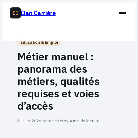
Élan Carrière
EC
Business
Éducation & Emploi
Développement Personnel
Métier manuel :
Éducation & Emploi
panorama des
Lifestyle
métiers, qualités
requises et voies
d’accès
8 juillet 2026
·
Antoine Leroy
·
4 min de lecture