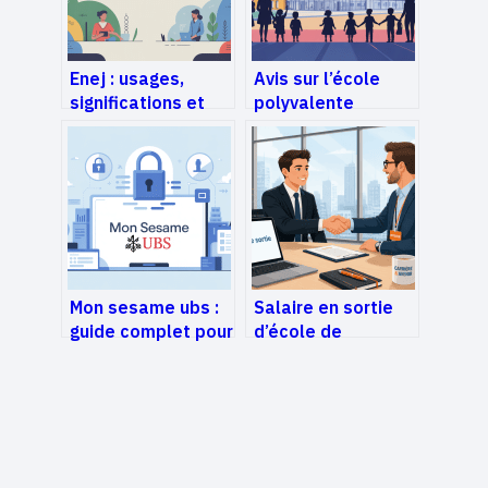
Enej : usages,
Avis sur l’école
significations et
polyvalente
enjeux autour de
publique frères
cet acronyme
voisin à paris : ce
qu’il faut savoir
Mon sesame ubs :
Salaire en sortie
guide complet pour
d’école de
comprendre et
commerce : 41 103
activer votre accès
€ de moyenne et
les leviers pour
maximiser vos
revenus