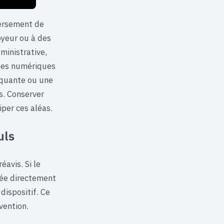
versement de
oyeur ou à des
ministrative,
rmes numériques
nquante ou une
s. Conserver
per ces aléas.
uls
avis. Si le
sée directement
 dispositif. Ce
vention.