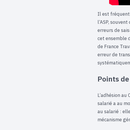
Il est fréquen
l’ASP, souvent
erreurs de sais
cet ensemble d
de France Trav
erreur de tran
systématiquem
Points de
L’adhésion au C
salarié a au mo
au salarié : el
mécanisme génè