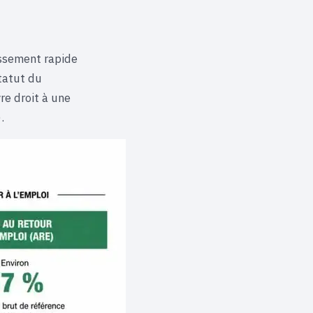
assement rapide
statut du
vre droit à une
.