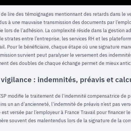
t de lire des témoignages mentionnant des retards dans le 
 dus à une mauvaise transmission des documents par l’empl
ie lors de l’adhésion. La complexité réside dans la gestion ad
e strates entre l’entreprise, les services RH et les platefo
ail. Pour le bénéficiaire, chaque étape où une signature ma
smission survient peut paralyser le versement des indemnité
ent des doubles de chaque échange permet de mieux antici
 vigilance : indemnités, préavis et calc
SP modifie le traitement de l’indemnité compensatrice de pré
ins un an d’ancienneté, l’indemnité de préavis n’est pas ver
le est versée par l’employeur à France Travail pour financer le
re souvent des malentendus lors de la signature de la con