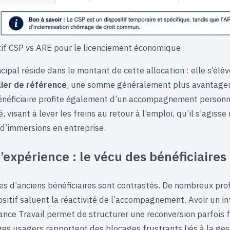
f CSP vs ARE pour le licenciement économique
cipal réside dans le montant de cette allocation : elle s’élè
lier de référence
, une somme généralement plus avantage
énéficiaire profite également d’un accompagnement personn
é, visant à lever les freins au retour à l’emploi, qu’il s’agiss
 d’immersions en entreprise.
’expérience : le vécu des bénéficiaires
s d’anciens bénéficiaires sont contrastés. De nombreux prof
ositif saluent la réactivité de l’accompagnement. Avoir un i
ance Travail permet de structurer une reconversion parfois f
tres usagers rapportent des blocages frustrants liés à la ges