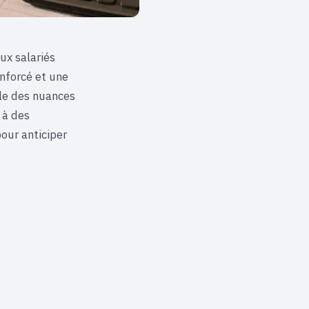
ux salariés
nforcé et une
èle des nuances
 à des
our anticiper