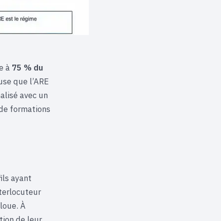
ve à
75 % du
use que l’ARE
alisé avec un
e de formations
ils ayant
nterlocuteur
loue. À
tion de leur