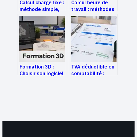
Calcul charge fixe :
Calcul heure de
méthode simple,
travail : méthodes
exemples et
simples, outils et
erreurs à éviter
règles à connaître
Formation 3D :
TVA déductible en
Choisir son logiciel
comptabilité :
et son parcours
quand utiliser les
pour réussir sa
comptes 44562,
reconversion
44566 et 445662