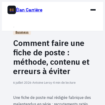
Élan Carrière
EC
Business
Business
Développement Personnel
Comment faire une
Éducation & Emploi
fiche de poste :
Lifestyle
méthode, contenu et
erreurs à éviter
6 juillet 2026
·
Antoine Leroy
·
4 min de lecture
Une fiche de poste mal rédigée fabrique des
malentendus en série : recrutements ratés,