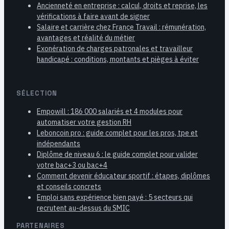
Ancienneté en entreprise : calcul, droits et reprise, les
vérifications à faire avant de signer
Salaire et carrière chez France Travail : rémunération,
avantages et réalité du métier
Exonération de charges patronales et travailleur
handicapé : conditions, montants et pièges à éviter
SÉLECTION
Empowill : 186 000 salariés et 4 modules pour
automatiser votre gestion RH
Leboncoin pro : guide complet pour les pros, tpe et
indépendants
Diplôme de niveau 6 : le guide complet pour valider
votre bac+3 ou bac+4
Comment devenir éducateur sportif : étapes, diplômes
et conseils concrets
Emploi sans expérience bien payé : 5 secteurs qui
recrutent au-dessus du SMIC
PARTENAIRES